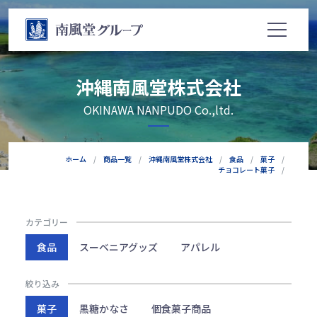
沖縄南風堂株式会社
OKINAWA NANPUDO Co.,ltd.
ホーム
商品一覧
沖縄南風堂株式会社
食品
菓子
チョコレート菓子
カテゴリー
食品
スーベニアグッズ
アパレル
絞り込み
菓子
黒糖かなさ
個食菓子商品