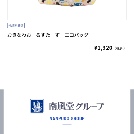
おきなわおーるすたーず エコバッグ
お
¥1,320
（税込）
NANPUDO GROUP