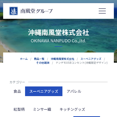
沖縄南風堂株式会社
OKINAWA NANPUDO Co.,ltd.
ホーム
商品一覧
沖縄南風堂株式会社
スーベニアグッズ
その他雑貨
ナンデモUSBコンセント(沖縄限定デザイン)
カテゴリー
食品
スーベニアグッズ
アパレル
紅型柄
ミンサー織
キッチングッズ