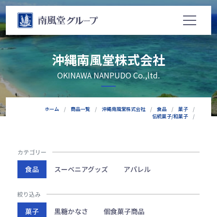
沖縄南風堂株式会社
OKINAWA NANPUDO Co.,ltd.
ホーム
商品一覧
沖縄南風堂株式会社
食品
菓子
伝統菓子/和菓子
カテゴリー
食品
スーベニアグッズ
アパレル
絞り込み
菓子
黒糖かなさ
個食菓子商品