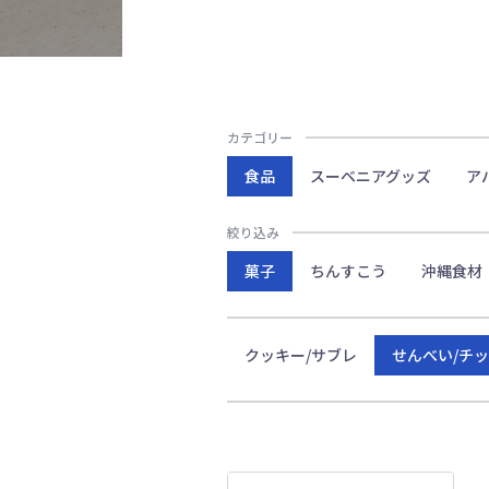
カテゴリー
食品
スーベニアグッズ
ア
絞り込み
菓子
ちんすこう
沖縄食材
クッキー/サブレ
せんべい/チ