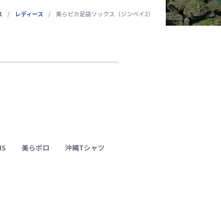
ス
レディース
美らピカ足袋ソックス（ジンベイ2）
NS
美らポロ
沖縄Tシャツ