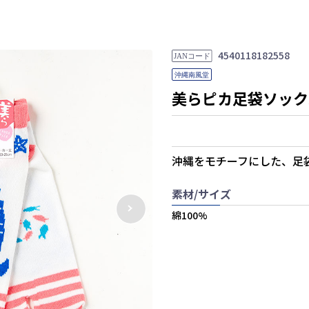
4540118182558
美らピカ足袋ソック
沖縄をモチーフにした、足
素材/サイズ
綿100%