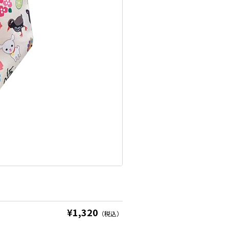
おきなわおーるすたーず 中
¥1,320
（税込）