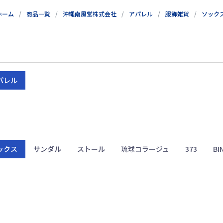
ホーム
商品一覧
沖縄南風堂株式会社
アパレル
服飾雑貨
ソック
パレル
ックス
サンダル
ストール
琉球コラージュ
373
BI