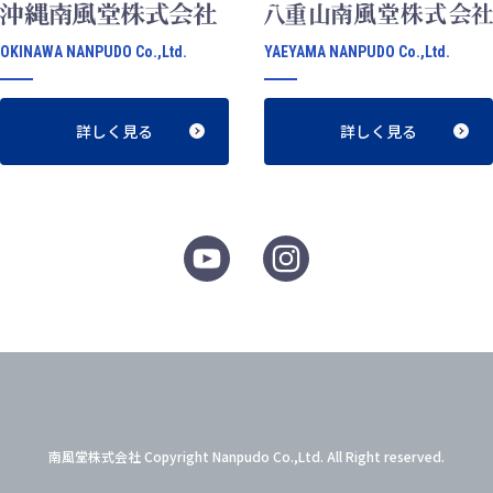
OKINAWA NANPUDO Co.,Ltd.
YAEYAMA NANPUDO Co.,Ltd.
詳しく見る
詳しく見る
南風堂株式会社 Copyright Nanpudo Co.,Ltd. All Right reserved.