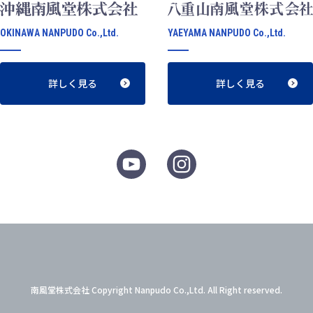
OKINAWA NANPUDO Co.,Ltd.
YAEYAMA NANPUDO Co.,Ltd.
詳しく見る
詳しく見る
南風堂株式会社 Copyright Nanpudo Co.,Ltd. All Right reserved.