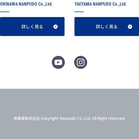
OKINAWA NANPUDO Co.,Ltd.
YAEYAMA NANPUDO Co.,Ltd.
詳しく見る
詳しく見る
南風堂株式会社 Copyright Nanpudo Co.,Ltd. All Right reserved.